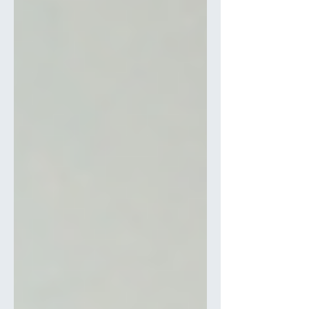
ホワイトニングとは？歯が白くなる仕組み 歯科
医院で受けるホワイトニングは、専用の薬剤を
使って歯そのものの色を内側から明るくする施
術です。表面の汚れを落とすクリーニングとは
目的が異なり、歯の質を削らずに色調を変えら
れる点が特徴になります。 仕組みとしては、過
酸化水素や過酸化尿素を主成分とする薬剤が、
歯の内部にたまった色素を分解します。色素が
細かく分解されることで光の反射が変わり、も
との歯より白いトーンに見えるようになるので
す。 歯を削らずに色そのものを明るくできるの
が、医療機関のホワイトニングの大きな役割で
す。市販の歯みがき粉