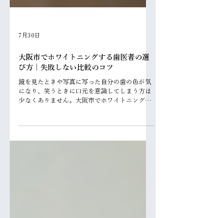
7月30日
大阪市でホワイトニングする歯医者の選
び方｜失敗しない比較のコツ
鏡を見たときや写真に写った自分の歯の色が気
になり、笑うときに口元を意識してしまう方は
少なくありません。大阪市でホワイトニングを
検討するなら、まず種類ごとの違いと費用相
場、効果が続く期間、そして通いやすい歯医者
の選び方を押さえることが近道です。本記事で
は基礎知識から施術の流れ、失敗しない歯科選
びまでを順に整理し、阿倍野区の歯科医院情報
も交えて解説します。 1. 大阪市でホワイトニン
グを検討する人が知っておきたい基礎知識 1.1